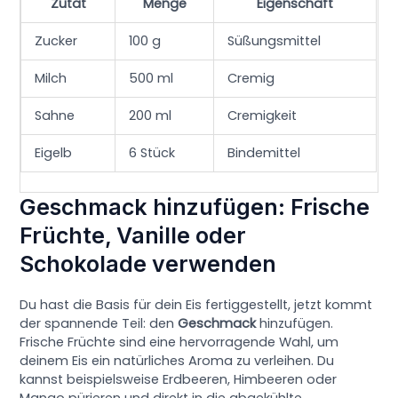
Zutat
Menge
Eigenschaft
Zucker
100 g
Süßungsmittel
Milch
500 ml
Cremig
Sahne
200 ml
Cremigkeit
Eigelb
6 Stück
Bindemittel
Geschmack hinzufügen: Frische
Früchte, Vanille oder
Schokolade verwenden
Du hast die Basis für dein Eis fertiggestellt, jetzt kommt
der spannende Teil: den
Geschmack
hinzufügen.
Frische Früchte sind eine hervorragende Wahl, um
deinem Eis ein natürliches Aroma zu verleihen. Du
kannst beispielsweise Erdbeeren, Himbeeren oder
Mango pürieren und direkt in die abgekühlte