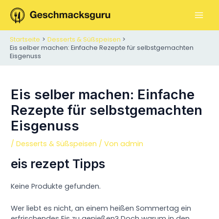
Zum
Inhalt
M
springen
Startseite
Desserts & Süßspeisen
A
Eis selber machen: Einfache Rezepte für selbstgemachten
Eisgenuss
I
N
Eis selber machen: Einfache
M
Rezepte für selbstgemachten
E
Eisgenuss
N
/
Desserts & Süßspeisen
/ Von
admin
U
eis rezept Tipps
Keine Produkte gefunden.
Wer liebt es nicht, an einem heißen Sommertag ein
erfrischendes Eis zu genießen? Doch warum in den