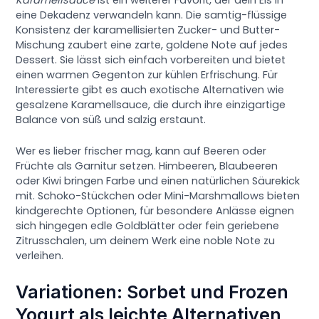
Karamellsauce
ist ein weiterer Favorit, der dein Eis in
eine Dekadenz verwandeln kann. Die samtig-flüssige
Konsistenz der karamellisierten Zucker- und Butter-
Mischung zaubert eine zarte, goldene Note auf jedes
Dessert. Sie lässt sich einfach vorbereiten und bietet
einen warmen Gegenton zur kühlen Erfrischung. Für
Interessierte gibt es auch exotische Alternativen wie
gesalzene Karamellsauce, die durch ihre einzigartige
Balance von süß und salzig erstaunt.
Wer es lieber frischer mag, kann auf Beeren oder
Früchte als Garnitur setzen. Himbeeren, Blaubeeren
oder Kiwi bringen Farbe und einen natürlichen Säurekick
mit. Schoko-Stückchen oder Mini-Marshmallows bieten
kindgerechte Optionen, für besondere Anlässe eignen
sich hingegen edle Goldblätter oder fein geriebene
Zitrusschalen, um deinem Werk eine noble Note zu
verleihen.
Variationen: Sorbet und Frozen
Yogurt als leichte Alternativen