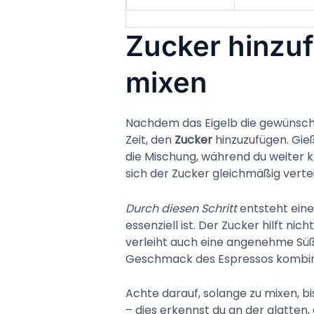
Zucker hinzu
mixen
Nachdem das Eigelb die gewünschte
Zeit, den
Zucker
hinzuzufügen. Gie
die Mischung, während du weiter kr
sich der Zucker gleichmäßig vertei
Durch diesen Schritt
entsteht eine 
essenziell ist. Der Zucker hilft ni
verleiht auch eine angenehme Süße
Geschmack des Espressos kombini
Achte darauf, solange zu mixen, bis
– dies erkennst du an der glatten