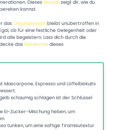
Generationen. Dieses
Rezept
zeigt dir, wie du
bereiten kannst.
er das
Originalrezept
bleibt unübertroffen in
Egal, ob für eine festliche Gelegenheit oder
rd alle begeistern. Lass dich durch die
tdecke das
Geheimnis
dieses
t Mascarpone, Espresso und Löffelbiskuits
Dessert.
igelb schaumig schlagen ist der Schlüssel
.
ie Ei-Zucker-Mischung heben, um
en.
esso tunken, um eine saftige Tiramisutextur