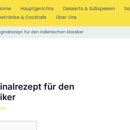
Home
Hauptgerichte
Desserts & Süßspeisen
Sa
etränke & Cocktails
Über Uns
ginalrezept für den italienischen Klassiker
inalrezept für den
iker
min