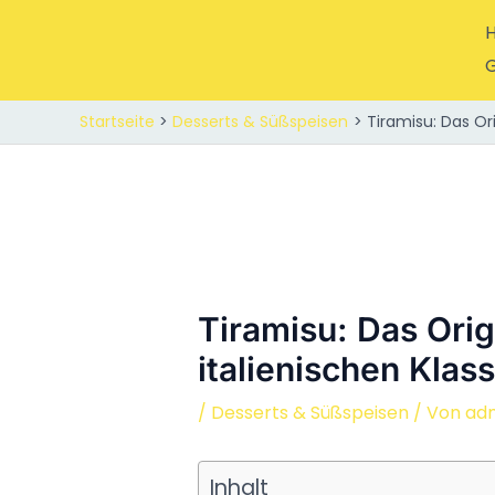
Zum
Inhalt
springen
G
Startseite
Desserts & Süßspeisen
Tiramisu: Das Ori
Tiramisu: Das Orig
italienischen Klass
/
Desserts & Süßspeisen
/ Von
ad
Inhalt