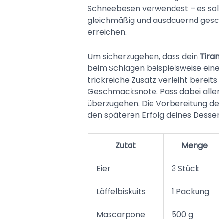
Schneebesen verwendest – es sollt
gleichmäßig und ausdauernd gesch
erreichen.
Um sicherzugehen, dass dein
Tira
beim Schlagen beispielsweise eine
trickreiche Zusatz verleiht bereits
Geschmacksnote. Pass dabei allerd
überzugehen. Die Vorbereitung des 
den späteren Erfolg deines Desser
Zutat
Menge
Eier
3 Stück
Löffelbiskuits
1 Packung
Mascarpone
500 g