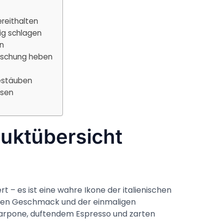
ereithalten
mig schlagen
n
Mischung heben
estäuben
ssen
uktübersicht
rt – es ist eine wahre Ikone der italienischen
chen Geschmack und der einmaligen
rpone, duftendem Espresso und zarten