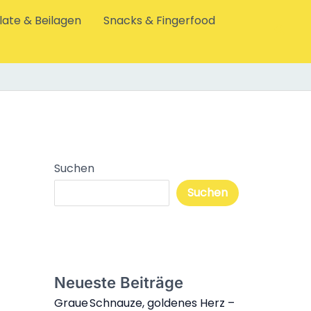
late & Beilagen
Snacks & Fingerfood
Such
Suchen
Suchen
Neueste Beiträge
Graue Schnauze, goldenes Herz –