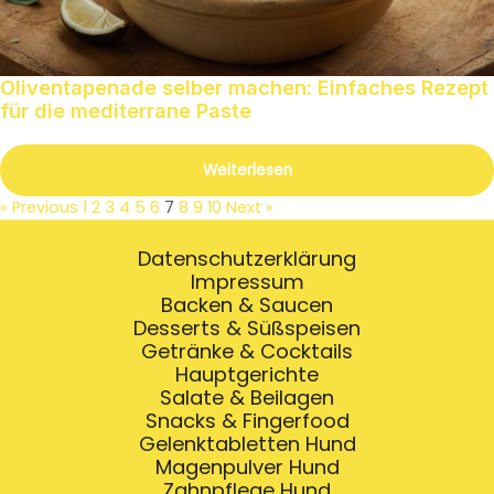
Oliventapenade selber machen: Einfaches Rezept
für die mediterrane Paste
Weiterlesen
« Previous
1
2
3
4
5
6
7
8
9
10
Next »
Datenschutzerklärung
Impressum
Backen & Saucen
Desserts & Süßspeisen
Getränke & Cocktails
Hauptgerichte
Salate & Beilagen
Snacks & Fingerfood
Gelenktabletten Hund
Magenpulver Hund
Zahnpflege Hund