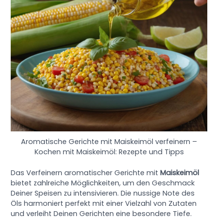
Aromatische Gerichte mit Maiskeimöl verfeinern –
Kochen mit Maiskeimöl: Rezepte und Tipps
Das Verfeinern aromatischer Gerichte mit
Maiskeimöl
bietet zahlreiche Möglichkeiten, um den Geschmack
Deiner Speisen zu intensivieren. Die nussige Note des
Öls harmoniert perfekt mit einer Vielzahl von Zutaten
und verleiht Deinen Gerichten eine besondere Tiefe.