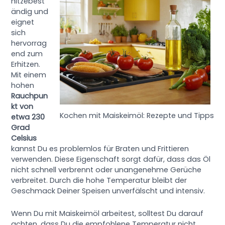
hitzebest
ändig und
eignet
sich
hervorrag
end zum
Erhitzen.
Mit einem
hohen
Rauchpun
kt von
Kochen mit Maiskeimöl: Rezepte und Tipps
etwa 230
Grad
Celsius
kannst Du es problemlos für Braten und Frittieren
verwenden. Diese Eigenschaft sorgt dafür, dass das Öl
nicht schnell verbrennt oder unangenehme Gerüche
verbreitet. Durch die hohe Temperatur bleibt der
Geschmack Deiner Speisen unverfälscht und intensiv.
Wenn Du mit Maiskeimöl arbeitest, solltest Du darauf
achten, dass Du die empfohlene Temperatur nicht