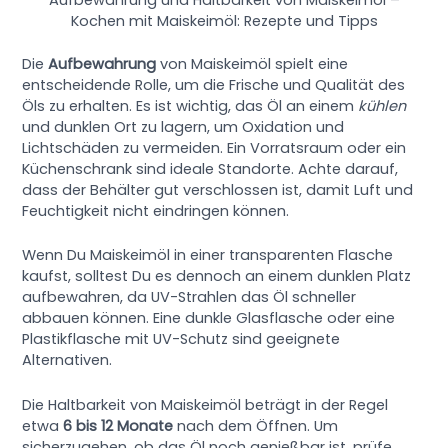
Aufbewahrung und Haltbarkeit von Maiskeimöl –
Kochen mit Maiskeimöl: Rezepte und Tipps
Die
Aufbewahrung
von Maiskeimöl spielt eine
entscheidende Rolle, um die Frische und Qualität des
Öls zu erhalten. Es ist wichtig, das Öl an einem
kühlen
und dunklen Ort zu lagern, um Oxidation und
Lichtschäden zu vermeiden. Ein Vorratsraum oder ein
Küchenschrank sind ideale Standorte. Achte darauf,
dass der Behälter gut verschlossen ist, damit Luft und
Feuchtigkeit nicht eindringen können.
Wenn Du Maiskeimöl in einer transparenten Flasche
kaufst, solltest Du es dennoch an einem dunklen Platz
aufbewahren, da UV-Strahlen das Öl schneller
abbauen können. Eine dunkle Glasflasche oder eine
Plastikflasche mit UV-Schutz sind geeignete
Alternativen.
Die Haltbarkeit von Maiskeimöl beträgt in der Regel
etwa
6 bis 12 Monate
nach dem Öffnen. Um
sicherzugehen, ob das Öl noch genießbar ist, prüfe