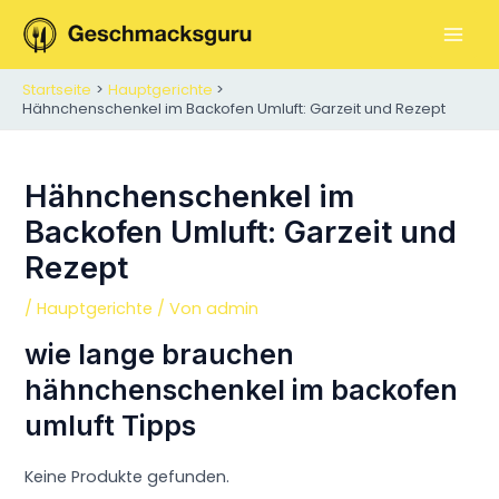
Zum
Inhalt
M
springen
Startseite
Hauptgerichte
A
Hähnchenschenkel im Backofen Umluft: Garzeit und Rezept
I
N
Hähnchenschenkel im
Backofen Umluft: Garzeit und
M
Rezept
E
/
Hauptgerichte
/ Von
admin
N
wie lange brauchen
U
hähnchenschenkel im backofen
umluft Tipps
Keine Produkte gefunden.