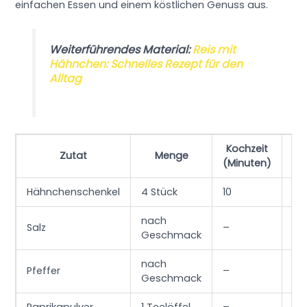
einfachen Essen und einem köstlichen Genuss aus.
Weiterführendes Material:
Reis mit
Hähnchen: Schnelles Rezept für den
Alltag
Kochzeit
Te
Zutat
Menge
(Minuten)
Hähnchenschenkel
4 Stück
10
20
nach
Salz
–
–
Geschmack
nach
Pfeffer
–
–
Geschmack