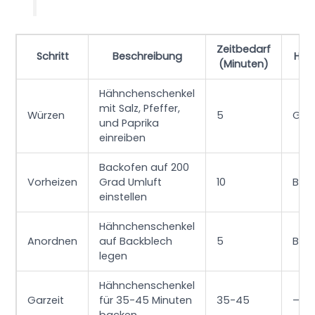
Zeitbedarf
Schritt
Beschreibung
Hilf
(Minuten)
Hähnchenschenkel
mit Salz, Pfeffer,
Würzen
5
Gew
und Paprika
einreiben
Backofen auf 200
Vorheizen
Grad Umluft
10
Bac
einstellen
Hähnchenschenkel
Anordnen
auf Backblech
5
Bac
legen
Hähnchenschenkel
Garzeit
für 35-45 Minuten
35-45
–
backen