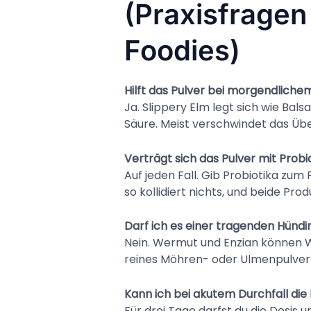
(Praxisfrage
Foodies)
Hilft das Pulver bei morgendlich
Ja. Slippery Elm legt sich wie Bal
Säure. Meist verschwindet das Üb
Verträgt sich das Pulver mit Prob
Auf jeden Fall. Gib Probiotika zu
so kollidiert nichts, und beide Pro
Darf ich es einer tragenden Hünd
Nein. Wermut und Enzian können We
reines Möhren- oder Ulmenpulver 
Kann ich bei akutem Durchfall di
Für drei Tage darfst du die Dosis 