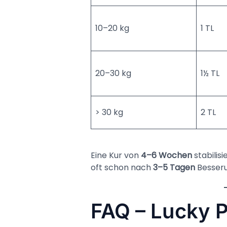
10–20 kg
1 TL
20–30 kg
1½ TL
> 30 kg
2 TL
Eine Kur von
4–6 Wochen
stabilis
oft schon nach
3–5 Tagen
Besseru
FAQ – Lucky 