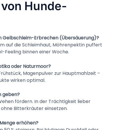
n von Hunde-
em Gelb­schleim-Erbrechen (Übersäuerung)?
sam auf die Schleimhaut, Möhren­pektin puffert
el-Feeling binnen einer Woche.
iotika oder Naturmoor?
m Frühstück, Magenpulver zur Hauptmahlzeit –
dukte wirken optimal.
in geben?
hen fördern. In der Trächtigkeit lieber
ohne Bitterkräuter einsetzen.
e Menge erhöhen?
um 50 % steigern. Bei blutigem Durchfall oder