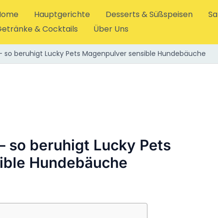
Home
Hauptgerichte
Desserts & Süßspeisen
Sa
etränke & Cocktails
Über Uns
– so beruhigt Lucky Pets Magenpulver sensible Hundebäuche
– so beruhigt Lucky Pets
ible Hundebäuche