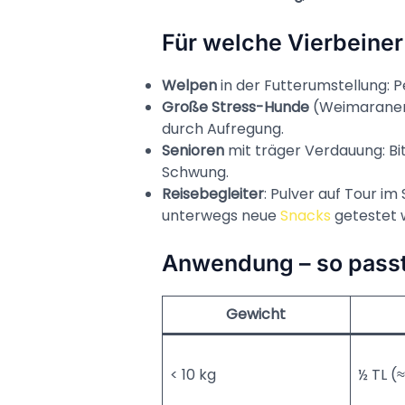
Für welche Vierbeiner
Welpen
in der Futter­umstellung: P
Große Stress-Hunde
(Weimaraner,
durch Aufregung.
Senioren
mit träger Verdauung: Bi
Schwung.
Reisebegleiter
: Pulver auf Tour i
unterwegs neue
Snacks
getestet 
Anwendung – so passt 
Gewicht
< 10 kg
½ TL (≈