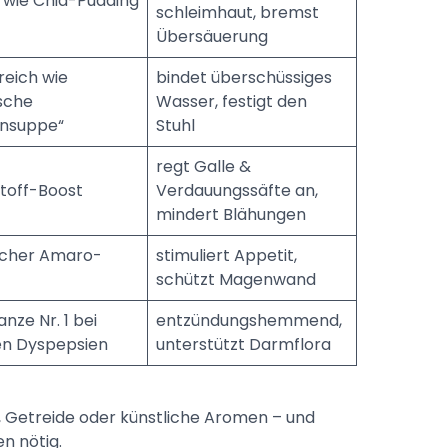
t wie Chia-Pudding
schleimhaut, bremst
Übersäuerung
­reich wie
bindet überschüssiges
sche
Wasser, festigt den
nsuppe“
Stuhl
regt Galle &
­stoff-Boost
Verdauungs­säfte an,
mindert Blähungen
scher Amaro-
stimuliert Appetit,
schützt Magenwand
anze Nr. 1 bei
entzündungshemmend,
en Dyspepsien
unterstützt Darmflora
, Getreide oder künstliche Aromen – und
en nötig.