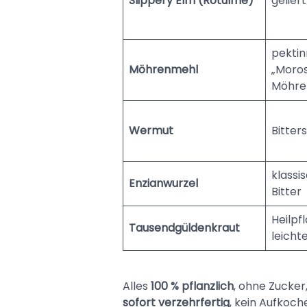
Slippery Elm (Rotulme)
gelier
pektin
Möhrenmehl
„Moro
Möhre
Wermut
Bitter
klassi
Enzianwurzel
Bitter
Heilpfl
Tausendgüldenkraut
leicht
Alles
100 % pflanzlich
, ohne Zucker
sofort verzehrfertig
, kein Aufkoch