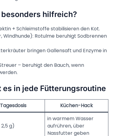
 besonders hilfreich?
ektin + Schleimstoffe stabilisieren den Kot.
 Windhunde): Rotulme beruhigt Sodbrennen
tterkräuter bringen Gallensaft und Enzyme in
m Streuer – beruhigt den Bauch, wenn
werden.
es in jede Fütterungs­routine
Tagesdosis
Küchen-Hack
in warmem Wasser
 2,5 g)
aufrühren, über
Nassfutter geben