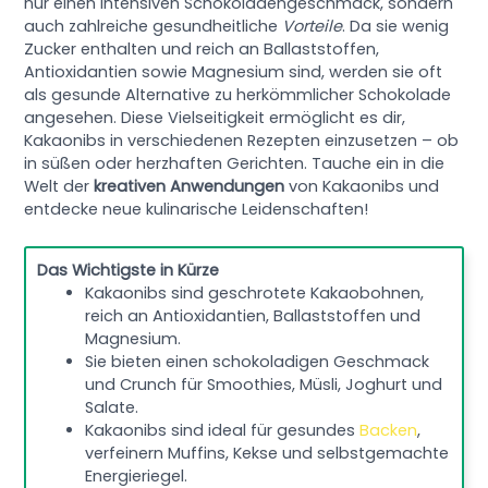
nur einen intensiven Schokoladengeschmack, sondern
auch zahlreiche gesundheitliche
Vorteile
. Da sie wenig
Zucker enthalten und reich an Ballaststoffen,
Antioxidantien sowie Magnesium sind, werden sie oft
als gesunde Alternative zu herkömmlicher Schokolade
angesehen. Diese Vielseitigkeit ermöglicht es dir,
Kakaonibs in verschiedenen Rezepten einzusetzen – ob
in süßen oder herzhaften Gerichten. Tauche ein in die
Welt der
kreativen Anwendungen
von Kakaonibs und
entdecke neue kulinarische Leidenschaften!
Das Wichtigste in Kürze
Kakaonibs sind geschrotete Kakaobohnen,
reich an Antioxidantien, Ballaststoffen und
Magnesium.
Sie bieten einen schokoladigen Geschmack
und Crunch für Smoothies, Müsli, Joghurt und
Salate.
Kakaonibs sind ideal für gesundes
Backen
,
verfeinern Muffins, Kekse und selbstgemachte
Energieriegel.