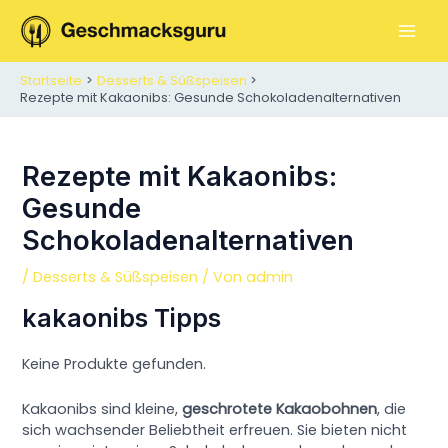
Zum
Inhalt
M
springen
Startseite
Desserts & Süßspeisen
A
Rezepte mit Kakaonibs: Gesunde Schokoladenalternativen
I
N
Rezepte mit Kakaonibs:
Gesunde
M
Schokoladenalternativen
E
/
Desserts & Süßspeisen
/ Von
admin
N
kakaonibs Tipps
U
Keine Produkte gefunden.
Kakaonibs sind kleine,
geschrotete Kakaobohnen
, die
sich wachsender Beliebtheit erfreuen. Sie bieten nicht