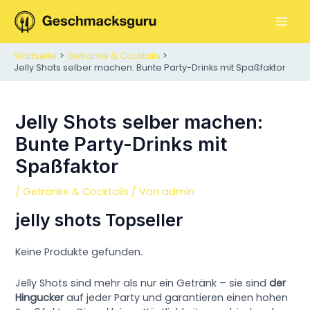
Zum
Inhalt
M
springen
Startseite
Getränke & Cocktails
A
Jelly Shots selber machen: Bunte Party-Drinks mit Spaßfaktor
I
N
Jelly Shots selber machen:
Bunte Party-Drinks mit
M
Spaßfaktor
E
/
Getränke & Cocktails
/ Von
admin
N
jelly shots Topseller
U
Keine Produkte gefunden.
Jelly Shots sind mehr als nur ein Getränk – sie sind
der
Hingucker
auf jeder Party und garantieren einen hohen