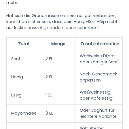
mehr.
Hat sich die Grundmasse erst einmal gut verbunden,
kannst du sicher sein, dass dein Honig-Senf-Dip nicht
nur lecker aussieht, sondern auch schmeckt!
Zutat
Menge
Zusatzinformation
Wahlweise Dijon-
Senf
2 EL
oder körniger Senf
Nach Geschmack
Honig
2 EL
anpassen
Weißweinessig
Essig
1 EL
oder Apfelessig
Oder Joghurt für
Mayonnaise
3 EL
leichtere Variante
Salz, Pfeffer,