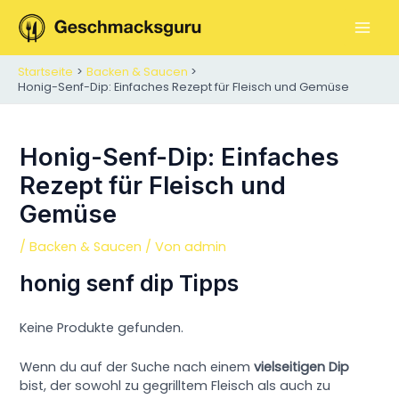
Zum
Inhalt
M
springen
Startseite
Backen & Saucen
A
Honig-Senf-Dip: Einfaches Rezept für Fleisch und Gemüse
I
N
Honig-Senf-Dip: Einfaches
Rezept für Fleisch und
M
Gemüse
E
/
Backen & Saucen
/ Von
admin
N
honig senf dip Tipps
U
Keine Produkte gefunden.
Wenn du auf der Suche nach einem
vielseitigen Dip
bist, der sowohl zu gegrilltem Fleisch als auch zu