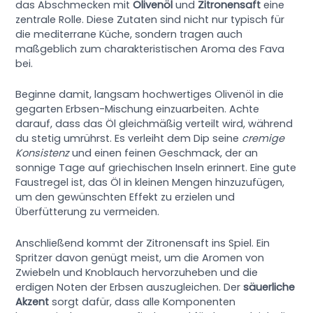
das Abschmecken mit
Olivenöl
und
Zitronensaft
eine
zentrale Rolle. Diese Zutaten sind nicht nur typisch für
die mediterrane Küche, sondern tragen auch
maßgeblich zum charakteristischen Aroma des Fava
bei.
Beginne damit, langsam hochwertiges Olivenöl in die
gegarten Erbsen-Mischung einzuarbeiten. Achte
darauf, dass das Öl gleichmäßig verteilt wird, während
du stetig umrührst. Es verleiht dem Dip seine
cremige
Konsistenz
und einen feinen Geschmack, der an
sonnige Tage auf griechischen Inseln erinnert. Eine gute
Faustregel ist, das Öl in kleinen Mengen hinzuzufügen,
um den gewünschten Effekt zu erzielen und
Überfütterung zu vermeiden.
Anschließend kommt der Zitronensaft ins Spiel. Ein
Spritzer davon genügt meist, um die Aromen von
Zwiebeln und Knoblauch hervorzuheben und die
erdigen Noten der Erbsen auszugleichen. Der
säuerliche
Akzent
sorgt dafür, dass alle Komponenten