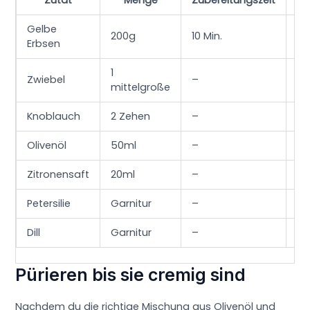
Gelbe
200g
10 Min.
45
Erbsen
1
Zwiebel
–
15
mittelgroße
Knoblauch
2 Zehen
–
15
Olivenöl
50ml
–
–
Zitronensaft
20ml
–
–
Petersilie
Garnitur
–
–
Dill
Garnitur
–
–
Pürieren bis sie cremig sind
Nachdem du die richtige Mischung aus Olivenöl und