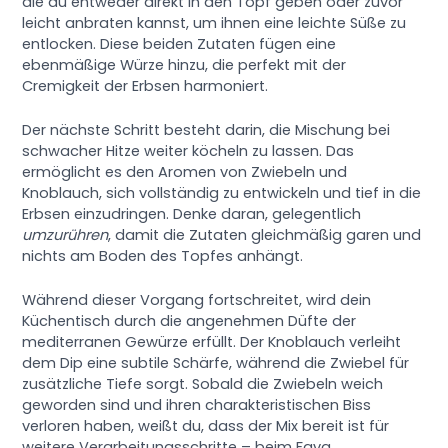
die du entweder direkt in den Topf geben oder zuvor
leicht anbraten kannst, um ihnen eine leichte Süße zu
entlocken. Diese beiden Zutaten fügen eine
ebenmäßige Würze hinzu, die perfekt mit der
Cremigkeit der Erbsen harmoniert.
Der nächste Schritt besteht darin, die Mischung bei
schwacher Hitze weiter köcheln zu lassen. Das
ermöglicht es den Aromen von Zwiebeln und
Knoblauch, sich vollständig zu entwickeln und tief in die
Erbsen einzudringen. Denke daran, gelegentlich
umzurühren
, damit die Zutaten gleichmäßig garen und
nichts am Boden des Topfes anhängt.
Während dieser Vorgang fortschreitet, wird dein
Küchentisch durch die angenehmen Düfte der
mediterranen Gewürze erfüllt. Der Knoblauch verleiht
dem Dip eine subtile Schärfe, während die Zwiebel für
zusätzliche Tiefe sorgt. Sobald die Zwiebeln weich
geworden sind und ihren charakteristischen Biss
verloren haben, weißt du, dass der Mix bereit ist für
weitere Verarbeitungsschritte – beim Fava