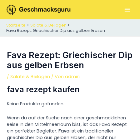
Zum
Inhalt
M
springen
Startseite
Salate & Beilagen
A
Fava Rezept: Griechischer Dip aus gelben Erbsen
I
N
Fava Rezept: Griechischer Dip
aus gelben Erbsen
M
E
/
Salate & Beilagen
/ Von
admin
fava rezept kaufen
N
U
Keine Produkte gefunden.
Wenn du auf der Suche nach einer geschmacklichen
Reise in den Mittelmeerraum bist, ist das Fava Rezept
ein perfekter Begleiter.
Fava
ist ein traditioneller
griechischer Dip aus gelben Erbsen, der nicht nur