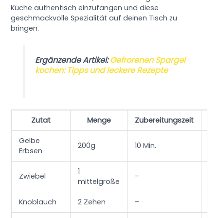
Küche authentisch einzufangen und diese
geschmackvolle Spezialität auf deinen Tisch zu
bringen.
Ergänzende Artikel:
Gefrorenen Spargel
kochen: Tipps und leckere Rezepte
Zutat
Menge
Zubereitungszeit
Ko
Gelbe
200g
10 Min.
45
Erbsen
1
Zwiebel
–
15
mittelgroße
Knoblauch
2 Zehen
–
15