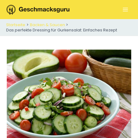
Zum
Inhalt
M
springen
Startseite
Backen & Saucen
A
Das perfekte Dressing für Gurkensalat: Einfaches Rezept
I
N
M
E
N
U