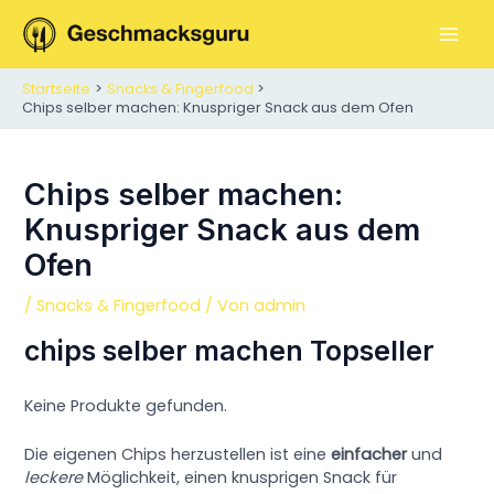
Zum
Inhalt
M
springen
Startseite
Snacks & Fingerfood
A
Chips selber machen: Knuspriger Snack aus dem Ofen
I
N
Chips selber machen:
Knuspriger Snack aus dem
M
Ofen
E
/
Snacks & Fingerfood
/ Von
admin
N
chips selber machen Topseller
U
Keine Produkte gefunden.
Die eigenen Chips herzustellen ist eine
einfacher
und
leckere
Möglichkeit, einen knusprigen Snack für