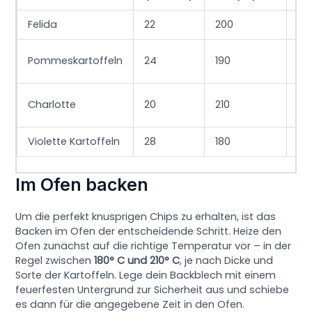
Felida
22
200
Sa
Pa
Pommeskartoffeln
24
190
Or
Kü
Charlotte
20
210
Kn
Violette Kartoffeln
28
180
Th
Im Ofen backen
Um die perfekt knusprigen Chips zu erhalten, ist das
Backen im Ofen der entscheidende Schritt. Heize den
Ofen zunächst auf die richtige Temperatur vor – in der
Regel zwischen
180° C und 210° C
, je nach Dicke und
Sorte der Kartoffeln. Lege dein Backblech mit einem
feuerfesten Untergrund zur Sicherheit aus und schiebe
es dann für die angegebene Zeit in den Ofen.