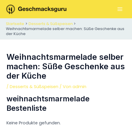
Zum
Inhalt
M
springen
Startseite
Desserts & Süßspeisen
A
Weihnachtsmarmelade selber machen: Süße Geschenke aus
der Küche
I
N
Weihnachtsmarmelade selber
M
machen: Süße Geschenke aus
E
der Küche
N
/
Desserts & Süßspeisen
/ Von
admin
U
weihnachtsmarmelade
Bestenliste
Keine Produkte gefunden.