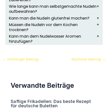
Wie lange kann man selbstgemachte Nudeln
aufbewahren?
Kann man die Nudeln glutenfrei machen?
Müssen die Nudeln vor dem Kochen
trocknen?
Kann man dem Nudelwasser Aromen
hinzufügen?
←
Vorheriger Beitrag
Nächster Beitrag
→
Verwandte Beiträge
Saftige Frikadellen: Das beste Rezept
für deutsche Buletten