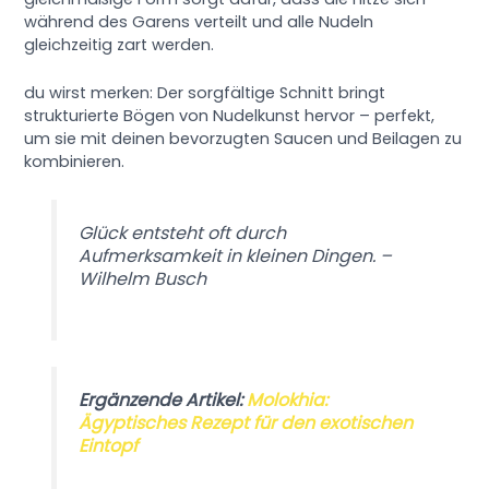
während des Garens verteilt und alle Nudeln
gleichzeitig zart werden.
du wirst merken: Der sorgfältige Schnitt bringt
strukturierte Bögen von Nudelkunst hervor – perfekt,
um sie mit deinen bevorzugten Saucen und Beilagen zu
kombinieren.
Glück entsteht oft durch
Aufmerksamkeit in kleinen Dingen. –
Wilhelm Busch
Ergänzende Artikel:
Molokhia:
Ägyptisches Rezept für den exotischen
Eintopf