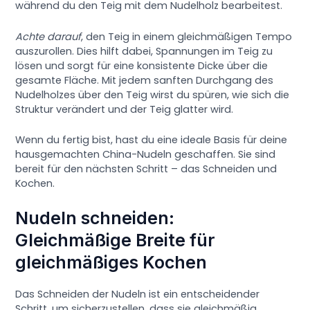
während du den Teig mit dem Nudelholz bearbeitest.
Achte darauf
, den Teig in einem gleichmäßigen Tempo
auszurollen. Dies hilft dabei, Spannungen im Teig zu
lösen und sorgt für eine konsistente Dicke über die
gesamte Fläche. Mit jedem sanften Durchgang des
Nudelholzes über den Teig wirst du spüren, wie sich die
Struktur verändert und der Teig glatter wird.
Wenn du fertig bist, hast du eine ideale Basis für deine
hausgemachten China-Nudeln geschaffen. Sie sind
bereit für den nächsten Schritt – das Schneiden und
Kochen.
Nudeln schneiden:
Gleichmäßige Breite für
gleichmäßiges Kochen
Das Schneiden der Nudeln ist ein entscheidender
Schritt, um sicherzustellen, dass sie gleichmäßig