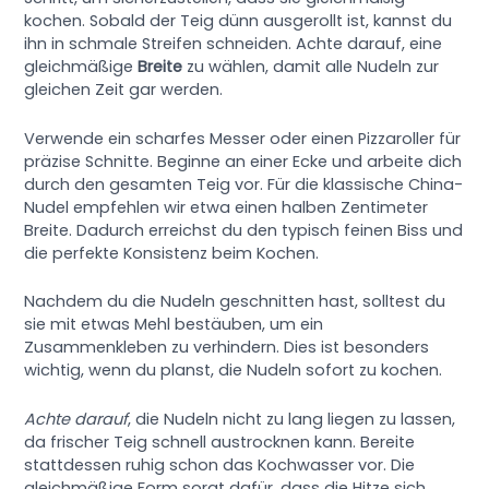
kochen. Sobald der Teig dünn ausgerollt ist, kannst du
ihn in schmale Streifen schneiden. Achte darauf, eine
gleichmäßige
Breite
zu wählen, damit alle Nudeln zur
gleichen Zeit gar werden.
Verwende ein scharfes Messer oder einen Pizzaroller für
präzise Schnitte. Beginne an einer Ecke und arbeite dich
durch den gesamten Teig vor. Für die klassische China-
Nudel empfehlen wir etwa einen halben Zentimeter
Breite. Dadurch erreichst du den typisch feinen Biss und
die perfekte Konsistenz beim Kochen.
Nachdem du die Nudeln geschnitten hast, solltest du
sie mit etwas Mehl bestäuben, um ein
Zusammenkleben zu verhindern. Dies ist besonders
wichtig, wenn du planst, die Nudeln sofort zu kochen.
Achte darauf
, die Nudeln nicht zu lang liegen zu lassen,
da frischer Teig schnell austrocknen kann. Bereite
stattdessen ruhig schon das Kochwasser vor. Die
gleichmäßige Form sorgt dafür, dass die Hitze sich