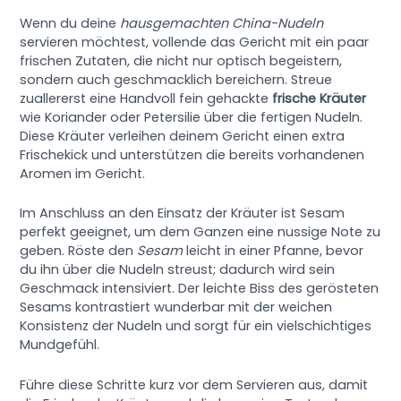
Wenn du deine
hausgemachten China-Nudeln
servieren möchtest, vollende das Gericht mit ein paar
frischen Zutaten, die nicht nur optisch begeistern,
sondern auch geschmacklich bereichern. Streue
zuallererst eine Handvoll fein gehackte
frische Kräuter
wie Koriander oder Petersilie über die fertigen Nudeln.
Diese Kräuter verleihen deinem Gericht einen extra
Frischekick und unterstützen die bereits vorhandenen
Aromen im Gericht.
Im Anschluss an den Einsatz der Kräuter ist Sesam
perfekt geeignet, um dem Ganzen eine nussige Note zu
geben. Röste den
Sesam
leicht in einer Pfanne, bevor
du ihn über die Nudeln streust; dadurch wird sein
Geschmack intensiviert. Der leichte Biss des gerösteten
Sesams kontrastiert wunderbar mit der weichen
Konsistenz der Nudeln und sorgt für ein vielschichtiges
Mundgefühl.
Führe diese Schritte kurz vor dem Servieren aus, damit