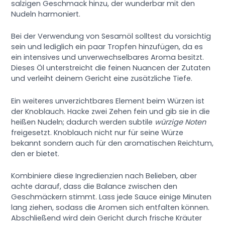
salzigen Geschmack hinzu, der wunderbar mit den
Nudeln harmoniert.
Bei der Verwendung von Sesamöl solltest du vorsichtig
sein und lediglich ein paar Tropfen hinzufügen, da es
ein intensives und unverwechselbares Aroma besitzt.
Dieses Öl unterstreicht die feinen Nuancen der Zutaten
und verleiht deinem Gericht eine zusätzliche Tiefe.
Ein weiteres unverzichtbares Element beim Würzen ist
der Knoblauch. Hacke zwei Zehen fein und gib sie in die
heißen Nudeln; dadurch werden subtile
würzige Noten
freigesetzt. Knoblauch nicht nur für seine Würze
bekannt sondern auch für den aromatischen Reichtum,
den er bietet.
Kombiniere diese Ingredienzien nach Belieben, aber
achte darauf, dass die Balance zwischen den
Geschmäckern stimmt. Lass jede Sauce einige Minuten
lang ziehen, sodass die Aromen sich entfalten können.
Abschließend wird dein Gericht durch frische Kräuter