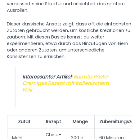
verbessert seine Struktur und erleichtert das spätere
Ausrollen.
Dieser klassische Ansatz zeigt, dass oft die einfachsten
Zutaten gebraucht werden, um köstliche Kreationen zu
zaubern. Mit diesen Basics kannst du weiter
experimentieren, etwa durch das Hinzufügen von Eiern
oder anderen Zutaten, um unterschiedliche
Konsistenzen zu erreichen.
Interessanter Artikel:
Burrata Pasta:
Cremiges Rezept mit italienischem
Flair
Zutat
Rezept
Menge
Zubereitungszeit
China-
Mehl
300 g
60 Minuten