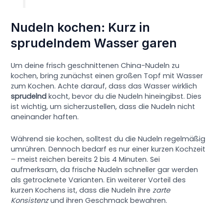
Nudeln kochen: Kurz in
sprudelndem Wasser garen
Um deine frisch geschnittenen China-Nudeln zu
kochen, bring zunächst einen großen Topf mit Wasser
zum Kochen. Achte darauf, dass das Wasser wirklich
sprudelnd
kocht, bevor du die Nudeln hineingibst. Dies
ist wichtig, um sicherzustellen, dass die Nudeln nicht
aneinander haften.
Während sie kochen, solltest du die Nudeln regelmäßig
umrühren. Dennoch bedarf es nur einer kurzen Kochzeit
– meist reichen bereits 2 bis 4 Minuten. Sei
aufmerksam, da frische Nudeln schneller gar werden
als getrocknete Varianten. Ein weiterer Vorteil des
kurzen Kochens ist, dass die Nudeln ihre
zarte
Konsistenz
und ihren Geschmack bewahren.